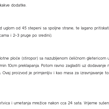
ikakve dodatke.
pod uglom od 45 stepeni sa spoljne strane, te lagano pritiska
icama i 2-3 pruge po sredini).
lotne ploče (stiropor) sa nazubljenom čeličnom gletericom u 
min 10cm preklapanja. Potom ravno zagladiti uz dodavanje nov
. Ovaj proizvod je primjenljiv i kao masa za izravnjavanje 
letvica i umetanja mrežice nakon cca 24 sata. Vrijeme sušen