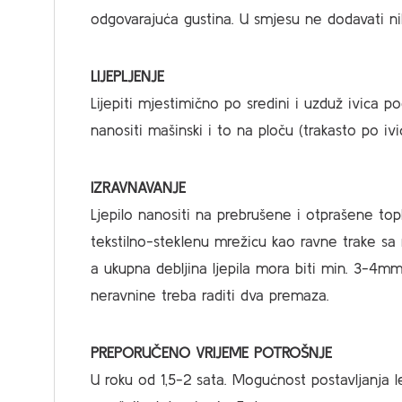
odgovarajuća gustina. U smjesu ne dodavati n
LIJEPLJENJE
Lijepiti mjestimično po sredini i uzduž ivica 
nanositi mašinski i to na ploču (trakasto po iv
IZRAVNAVANJE
Ljepilo nanositi na prebrušene i otprašene top
tekstilno-steklenu mrežicu kao ravne trake sa 
a ukupna debljina ljepila mora biti min. 3-4mm
neravnine treba raditi dva premaza.
PREPORUČENO VRIJEME POTROŠNJE
U roku od 1,5-2 sata. Mogućnost postavljanja 