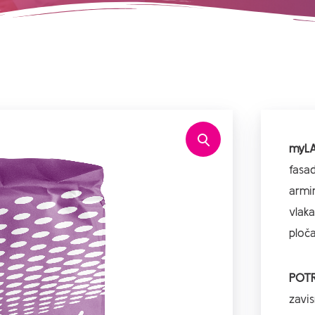
myLA
fasad
armi
vlaka
ploč
POT
zavi