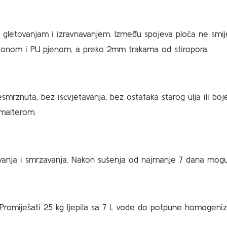
gletovanjam i izravnavanjem. lzmeđu spojeva ploča ne smije n
likonom i PU pjenom, a preko 2mm trakama od stiropora.
 nesmrznuta, bez iscvjetavanja, bez ostataka starog ulja ili 
malterom.
ušivanja i smrzavanja. Nakon sušenja od najmanje 7 dana moguć
Promiješati 25 kg ljepila sa 7 L vode do potpune homogeniza