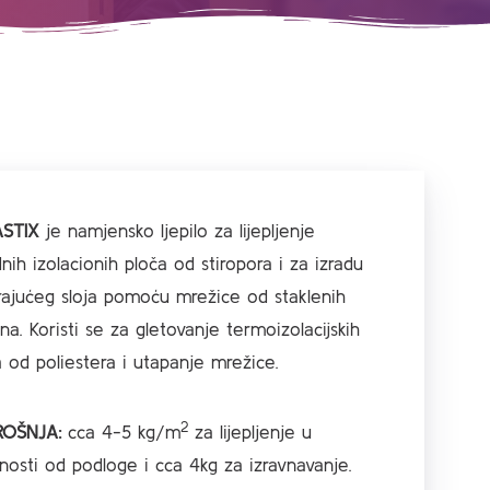
STIX
je namjensko ljepilo za lijepljenje
nih izolacionih ploča od stiropora i za izradu
rajućeg sloja pomoću mrežice od staklenih
na. Koristi se za gletovanje termoizolacijskih
a od poliestera i utapanje mrežice.
2
ROŠNJA:
cca 4-5 kg/m
za lijepljenje u
snosti od podloge i cca 4kg za izravnavanje.