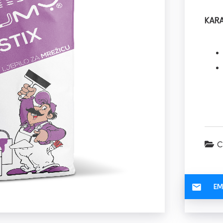
KARA
C
EM