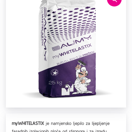
myWHITELASTIX
je namjensko ljepilo za lijepljenje
fasadnih izolacionih ploča od stiropora i za izradu