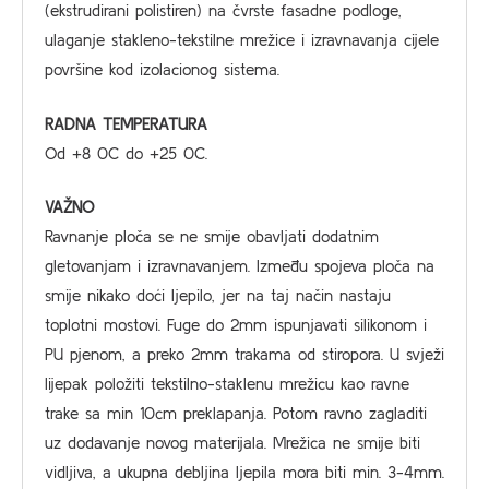
(ekstrudirani polistiren) na čvrste fasadne podloge,
ulaganje stakleno-tekstilne mrežice i izravnavanja cijele
površine kod izolacionog sistema.
RADNA TEMPERATURA
Od +8 0C do +25 0C.
VAŽNO
Ravnanje ploča se ne smije obavljati dodatnim
gletovanjam i izravnavanjem. lzmeđu spojeva ploča na
smije nikako doći ljepilo, jer na taj način nastaju
toplotni mostovi. Fuge do 2mm ispunjavati silikonom i
PU pjenom, a preko 2mm trakama od stiropora. U svježi
lijepak položiti tekstilno-staklenu mrežicu kao ravne
trake sa min 10cm preklapanja. Potom ravno zagladiti
uz dodavanje novog materijala. Mrežica ne smije biti
vidljiva, a ukupna debljina ljepila mora biti min. 3-4mm.