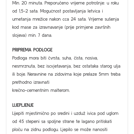
Min. 20 minuta. Preporučeno vrijeme potrošnje: u roku
od 1,5-2 sata. Mogućnost postavljanja letvica i
umetanja mrežice nakon cca 24 sata. Vrijeme sušenja
kod mase za izravnavanje (prije primjene završnih
slojeva) min. 7 dana.
PRIPREMA PODLOGE
Podloga mora biti čvrsta, suha, čista, nosiva,
nesmrznuta, bez iscvjetavanja, bez ostataka starog ulja
ili boje. Neravnine na zidovima koje prelaze 5mm treba
prethodno izravnati
krečno-cementnim malterom.
LIJEPLJENJE
Lijepiti mjestimično po sredini i uzduž ivica pod uglom
od 45 stepeni sa spoljne strane te lagano pritiskati
ploču na zidnu podlogu. Ljepilo se može nanositi