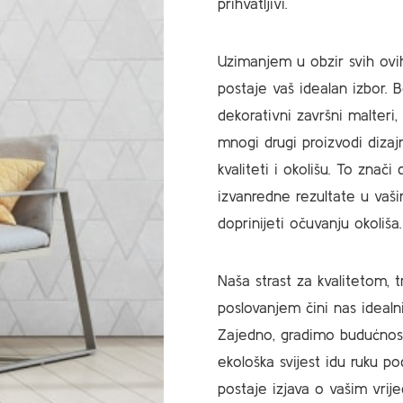
prihvatljivi.
Uzimanjem u obzir svih ovih
postaje vaš idealan izbor. B
dekorativni završni malteri,
mnogi drugi proizvodi diza
kvaliteti i okolišu. To znač
izvanredne rezultate u vaši
doprinijeti očuvanju okoliša.
Naša strast za kvalitetom, 
poslovanjem čini nas ideal
Zajedno, gradimo budućnost 
ekološka svijest idu ruku po
postaje izjava o vašim vrij