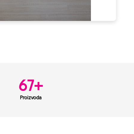
67
+
Proizvoda