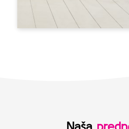
Naša
predn