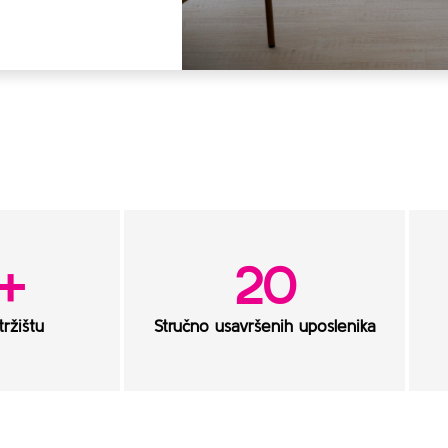
+
20
ržištu
Stručno usavršenih uposlenika