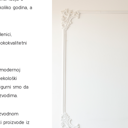
oliko godina, a
enici,
okokvalitetni
 modernoj
ekološki
sigurni smo da
izvodima.
oizvodnom
 proizvode iz