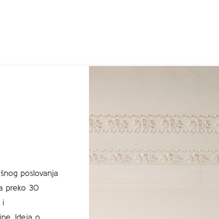
ešnog poslovanja
ga preko 30
 i
ne. Ideja o