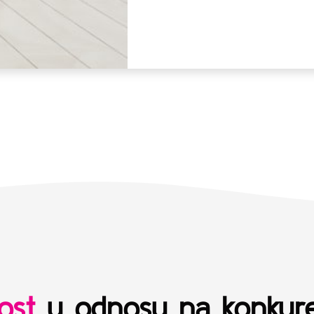
ost
u odnosu na konkure