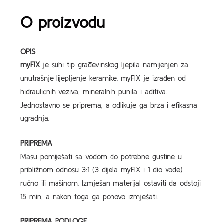
O proizvodu
OPIS
myFIX
je suhi tip građevinskog ljepila namijenjen za
unutrašnje lijepljenje keramike. myFIX je izrađen od
hidraulicnih veziva, mineralnih punila i aditiva.
Jednostavno se priprema, a odlikuje ga brza i efikasna
ugradnja.
PRIPREMA
Masu pomiješati sa vodom do potrebne gustine u
približnom odnosu 3:1 (3 dijela myFIX i 1 dio vode)
ručno ili mašinom. Izmješan materijal ostaviti da odstoji
15 min, a nakon toga ga ponovo izmješati.
PRIPREMA PODLOGE