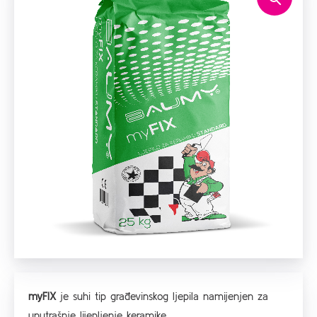
myFIX
je suhi tip građevinskog ljepila namijenjen za
unutrašnje lijepljenje keramike.