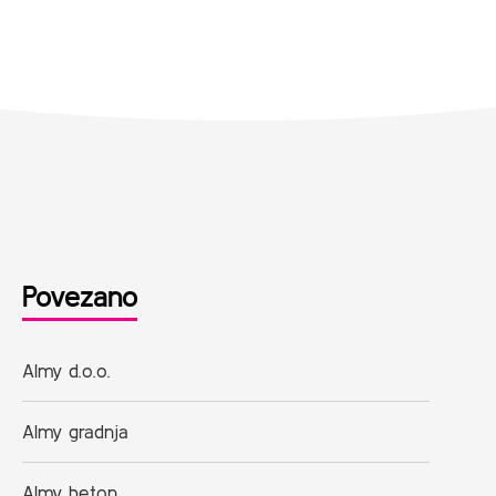
Povezano
Almy d.o.o.
Almy gradnja
Almy beton