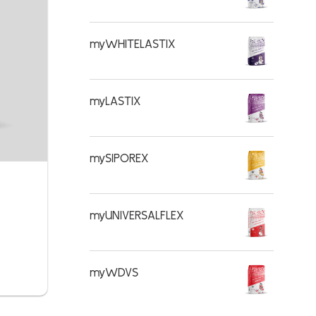
myWHITELASTIX
myLASTIX
mySIPOREX
myUNIVERSALFLEX
myWDVS