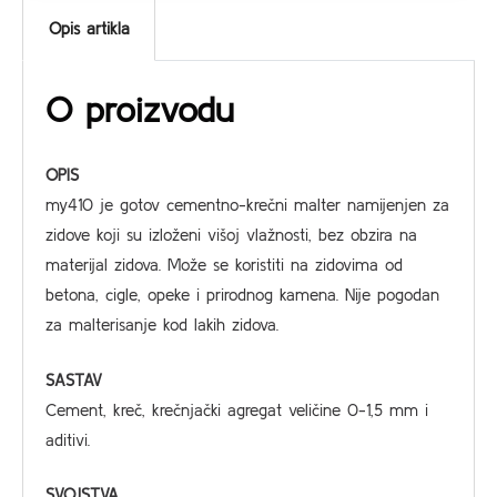
Opis artikla
O proizvodu
OPIS
my410 je gotov cementno-krečni malter namijenjen za
zidove koji su izloženi višoj vlažnosti, bez obzira na
materijal zidova. Može se koristiti na zidovima od
betona, cigle, opeke i prirodnog kamena. Nije pogodan
za malterisanje kod lakih zidova.
SASTAV
Cement, kreč, krečnjački agregat veličine 0-1,5 mm i
aditivi.
SVOJSTVA