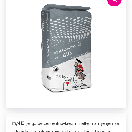
my410
je gotov cementno-krečni malter namijenjen za
zidove koji su izloženi višoj vlažnosti, bez obzira na