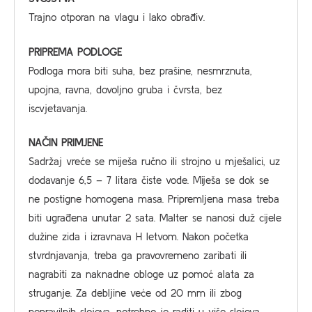
Trajno otporan na vlagu i lako obrađiv.
PRIPREMA PODLOGE
Podloga mora biti suha, bez prašine, nesmrznuta,
upojna, ravna, dovoljno gruba i čvrsta, bez
iscvjetavanja.
NAČIN PRIMJENE
Sadržaj vreće se miješa ručno ili strojno u mješalici, uz
dodavanje 6,5 – 7 litara čiste vode. Miješa se dok se
ne postigne homogena masa. Pripremljena masa treba
biti ugrađena unutar 2 sata. Malter se nanosi duž cijele
dužine zida i izravnava H letvom. Nakon početka
stvrdnjavanja, treba ga pravovremeno zaribati ili
nagrabiti za naknadne obloge uz pomoć alata za
struganje. Za debljine veće od 20 mm ili zbog
nepravilnih slojeva, potrebno je raditi u više slojeva.