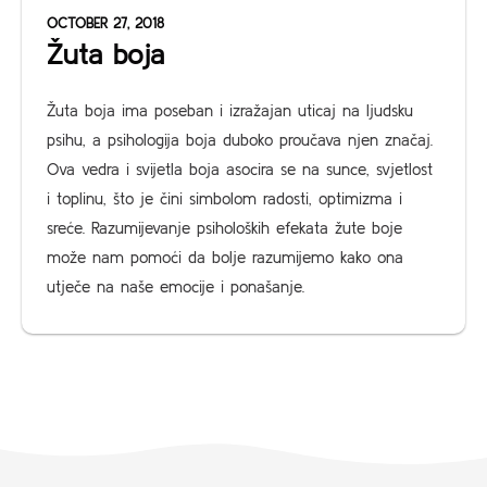
OCTOBER 27, 2018
Žuta boja
Žuta boja ima poseban i izražajan uticaj na ljudsku
psihu, a psihologija boja duboko proučava njen značaj.
Ova vedra i svijetla boja asocira se na sunce, svjetlost
i toplinu, što je čini simbolom radosti, optimizma i
sreće. Razumijevanje psiholoških efekata žute boje
može nam pomoći da bolje razumijemo kako ona
utječe na naše emocije i ponašanje.