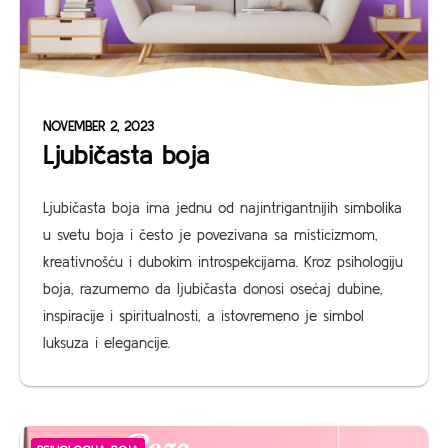
NOVEMBER 2, 2023
Ljubičasta boja
Ljubičasta boja ima jednu od najintrigantnijih simbolika
u svetu boja i često je povezivana sa misticizmom,
kreativnošću i dubokim introspekcijama. Kroz psihologiju
boja, razumemo da ljubičasta donosi osećaj dubine,
inspiracije i spiritualnosti, a istovremeno je simbol
luksuza i elegancije.