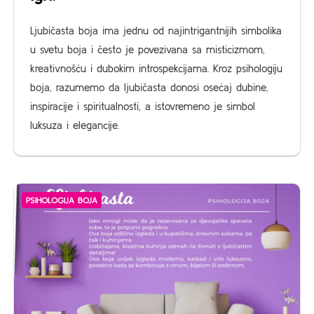
Ljubičasta boja ima jednu od najintrigantnijih simbolika
u svetu boja i često je povezivana sa misticizmom,
kreativnošću i dubokim introspekcijama. Kroz psihologiju
boja, razumemo da ljubičasta donosi osećaj dubine,
inspiracije i spiritualnosti, a istovremeno je simbol
luksuza i elegancije.
PSIHOLOGIJA BOJA