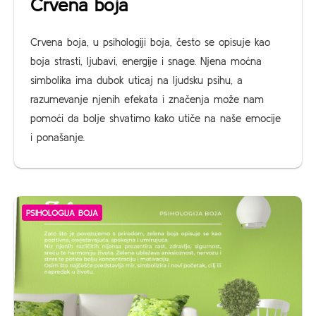
Crvena boja
Crvena boja, u psihologiji boja, često se opisuje kao
boja strasti, ljubavi, energije i snage. Njena moćna
simbolika ima dubok uticaj na ljudsku psihu, a
razumevanje njenih efekata i značenja može nam
pomoći da bolje shvatimo kako utiče na naše emocije
i ponašanje.
PSIHOLOGIJA BOJA