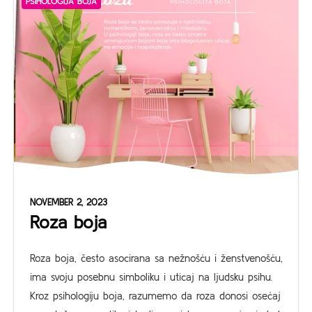
PSIHOLOGIJA BOJA
NOVEMBER 2, 2023
Roza boja
Roza boja, često asocirana sa nežnošću i ženstvenošću,
ima svoju posebnu simboliku i uticaj na ljudsku psihu.
Kroz psihologiju boja, razumemo da roza donosi osećaj