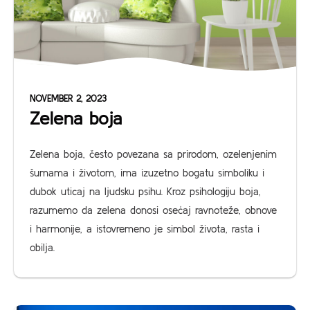
NOVEMBER 2, 2023
Zelena boja
Zelena boja, često povezana sa prirodom, ozelenjenim
šumama i životom, ima izuzetno bogatu simboliku i
dubok uticaj na ljudsku psihu. Kroz psihologiju boja,
razumemo da zelena donosi osećaj ravnoteže, obnove
i harmonije, a istovremeno je simbol života, rasta i
obilja.