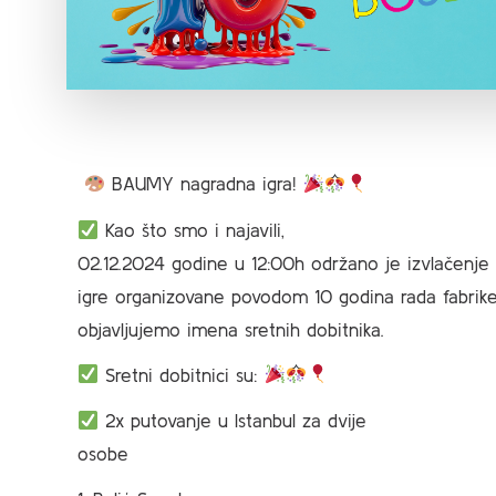
BAUMY nagradna igra!
Kao što smo i najavili,
02.12.2024 godine u 12:00h održano je izvlačenje
igre organizovane povodom 10 godina rada fabri
objavljujemo imena sretnih dobitnika.
Sretni dobitnici su:
2x putovanje u Istanbul za dvije
osobe