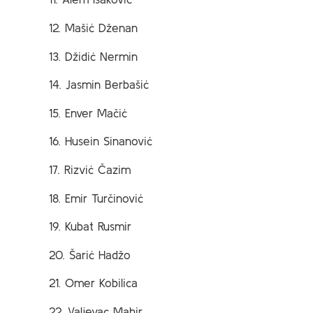
12. Mašić Dženan
13. Džidić Nermin
14. Jasmin Berbašić
15. Enver Mačić
16. Husein Sinanović
17. Rizvić Čazim
18. Emir Turčinović
19. Kubat Rusmir
20. Šarić Hadžo
21. Omer Kobilica
22. Valjevac Mahir