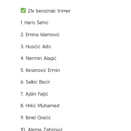
21x benzinski trimer
1. Haris Šehić
2. Emina Islamović
3. Husičić Adis
4. Nermin Alagić
5. Keserović Ermin
6. Salkić Bećir
7. Ajdin Faljić
8. Hrkić Muhamed
9. Ibnel Gračić
10. Alema Zahirović