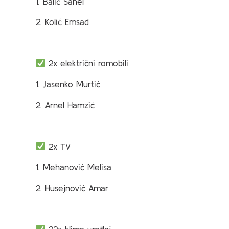
1. Balić Sanel
2. Kolić Emsad
2x električni romobili
1. Jasenko Murtić
2. Arnel Hamzić
2x TV
1. Mehanović Melisa
2. Husejnović Amar