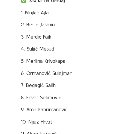
22x klima uređaj
1. Mujkić Ajla
2. Bešić Jasmin
3. Merdić Faik
4. Suljić Mesud
5. Merlina Krivokapa
6. Ormanović Sulejman
7. Begagić Salih
8. Enver Selimović
9. Amir Kahrimanović
10. Nijaz Hrvat
11. Alem Isaković