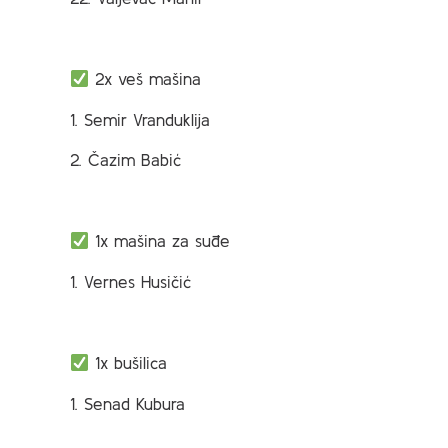
2x veš mašina
1. Semir Vranduklija
2. Čazim Babić
1x mašina za suđe
1. Vernes Husičić
1x bušilica
1. Senad Kubura