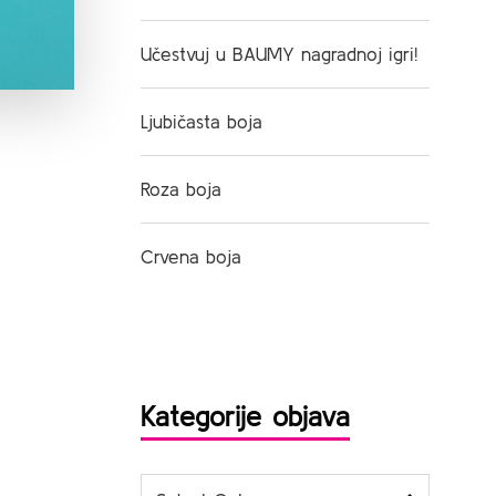
Učestvuj u BAUMY nagradnoj igri!
Ljubičasta boja
Roza boja
Crvena boja
Kategorije objava