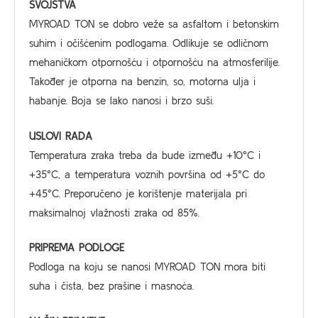
SVOJSTVA
MYROAD TON se dobro veže sa asfaltom i betonskim
suhim i očišćenim podlogama. Odlikuje se odličnom
mehaničkom otpornošću i otpornošću na atmosferilije.
Također je otporna na benzin, so, motorna ulja i
habanje. Boja se lako nanosi i brzo suši.
USLOVI RADA
Temperatura zraka treba da bude između +10°C i
+35°C, a temperatura voznih površina od +5°C do
+45°C. Preporučeno je korištenje materijala pri
maksimalnoj vlažnosti zraka od 85%.
PRIPREMA PODLOGE
Podloga na koju se nanosi MYROAD TON mora biti
suha i čista, bez prašine i masnoća.