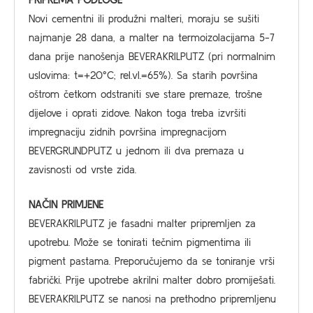
Novi cementni ili produžni malteri, moraju se sušiti
najmanje 28 dana, a malter na termoizolacijama 5-7
dana prije nanošenja BEVERAKRILPUTZ (pri normalnim
uslovima: t=+20°C; rel.vl.=65%). Sa starih površina
oštrom četkom odstraniti sve stare premaze, trošne
dijelove i oprati zidove. Nakon toga treba izvršiti
impregnaciju zidnih površina impregnacijom
BEVERGRUNDPUTZ u jednom ili dva premaza u
zavisnosti od vrste zida.
NAČIN PRIMJENE
BEVERAKRILPUTZ je fasadni malter pripremljen za
upotrebu. Može se tonirati tečnim pigmentima ili
pigment pastama. Preporučujemo da se toniranje vrši
fabrički. Prije upotrebe akrilni malter dobro promiješati.
BEVERAKRILPUTZ se nanosi na prethodno pripremljenu