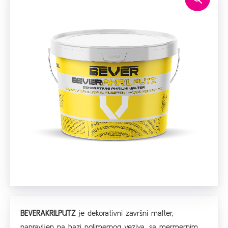
BEVERAKRILPUTZ
je dekorativni završni malter,
napravljen na bazi polimernog veziva, sa mermernim