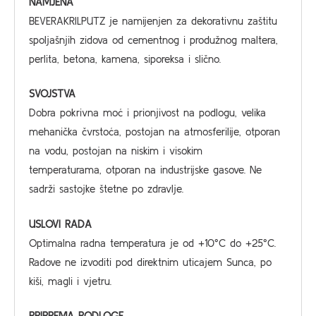
NAMJENA
BEVERAKRILPUTZ je namijenjen za dekorativnu zaštitu
spoljašnjih zidova od cementnog i produžnog maltera,
perlita, betona, kamena, siporeksa i slično.
SVOJSTVA
Dobra pokrivna moć i prionjivost na podlogu, velika
mehanička čvrstoća, postojan na atmosferilije, otporan
na vodu, postojan na niskim i visokim
temperaturama, otporan na industrijske gasove. Ne
sadrži sastojke štetne po zdravlje.
USLOVI RADA
Optimalna radna temperatura je od +10°C do +25°C.
Radove ne izvoditi pod direktnim uticajem Sunca, po
kiši, magli i vjetru.
PRIPREMA PODLOGE