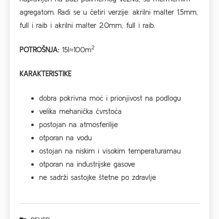
agregatom. Radi se u četiri verzije: akrilni malter 1.5mm,
full i raib i akrilni malter 2.0mm, full i raib.
2
POTROŠNJA:
15l≈100m
KARAKTERISTIKE
dobra pokrivna moć i prionjivost na podlogu
velika mehanička čvrstoća
postojan na atmosferilije
otporan na vodu
ostojan na niskim i visokim temperaturamau
otporan na industrijske gasove
ne sadrži sastojke štetne po zdravlje